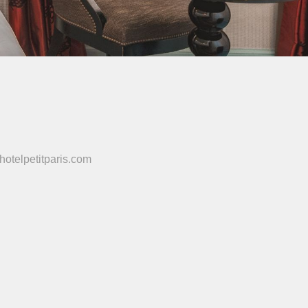
hotelpetitparis.com