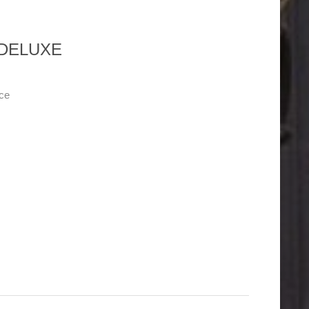
 DELUXE
ace