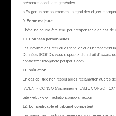
présentes conditions générales.
o Exiger un remboursement intégral des objets manqua
9. Force majeure
L’hôtel ne pourra être tenu pour responsable en cas de 
10. Données personnelles
Les informations recueillies font l’objet d’un traiteme
Données (RGPD), vous disposez d’un droit d’accès, de re
contactez : info@hotelpetitparis.com
11. Médiation
En cas de litige non résolu après réclamation auprès de 
l’AVENIR CONSO (Anciennement AME CONSO), 197 Bo
Site web : www.mediationconso-ame.com
12. Loi applicable et tribunal compétent
Les présentes conditions générales sont régies par le dro