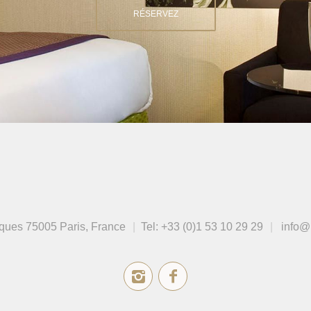
RÉSERVEZ
cques
75005 Paris, France
Tel:
+33 (0)1 53 10 29 29
info@