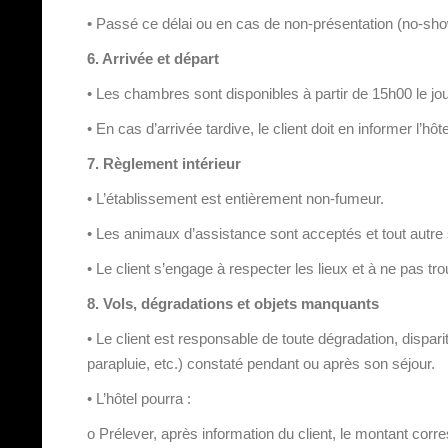
• Passé ce délai ou en cas de non-présentation (no-show
6. Arrivée et départ
• Les chambres sont disponibles à partir de 15h00 le jour
• En cas d’arrivée tardive, le client doit en informer l’hôte
7. Règlement intérieur
• L’établissement est entièrement non-fumeur.
• Les animaux d’assistance sont acceptés et tout autre
• Le client s’engage à respecter les lieux et à ne pas trou
8. Vols, dégradations et objets manquants
• Le client est responsable de toute dégradation, dispari
parapluie, etc.) constaté pendant ou après son séjour.
• L’hôtel pourra :
o Prélever, après information du client, le montant corr