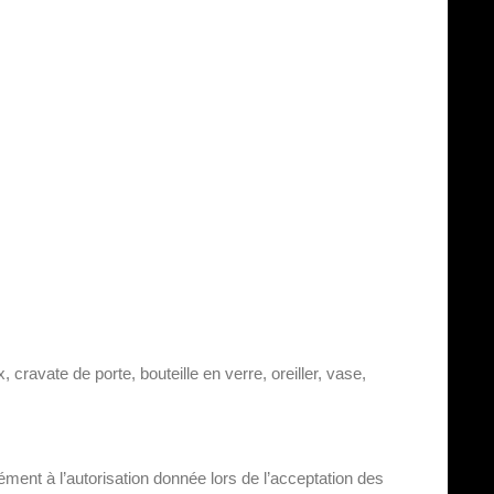
 cravate de porte, bouteille en verre, oreiller, vase,
ément à l’autorisation donnée lors de l’acceptation des