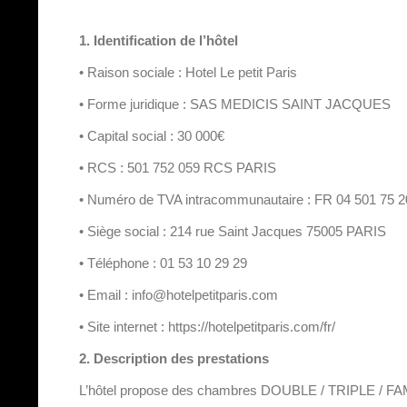
1. Identification de l’hôtel
• Raison sociale : Hotel Le petit Paris
• Forme juridique : SAS MEDICIS SAINT JACQUES
• Capital social : 30 000€
• RCS : 501 752 059 RCS PARIS
• Numéro de TVA intracommunautaire : FR 04 501 75 2
• Siège social : 214 rue Saint Jacques 75005 PARIS
• Téléphone : 01 53 10 29 29
• Email : info@hotelpetitparis.com
• Site internet : https://hotelpetitparis.com/fr/
2. Description des prestations
L’hôtel propose des chambres DOUBLE / TRIPLE / FAMILIA