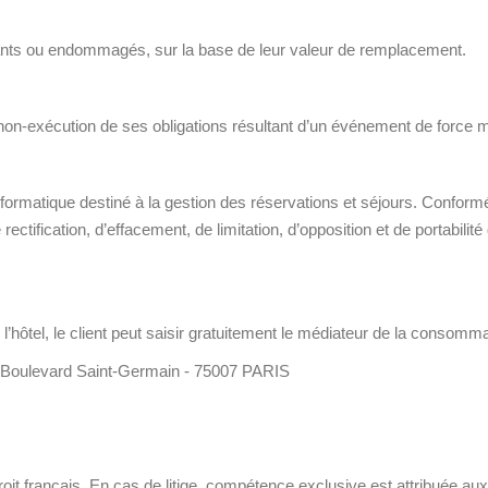
nts ou endommagés, sur la base de leur valeur de remplacement.
non-exécution de ses obligations résultant d’un événement de force ma
nt informatique destiné à la gestion des réservations et séjours. Conf
ctification, d’effacement, de limitation, d’opposition et de portabili
l’hôtel, le client peut saisir gratuitement le médiateur de la consomma
ulevard Saint-Germain - 75007 PARIS
it français. En cas de litige, compétence exclusive est attribuée aux 